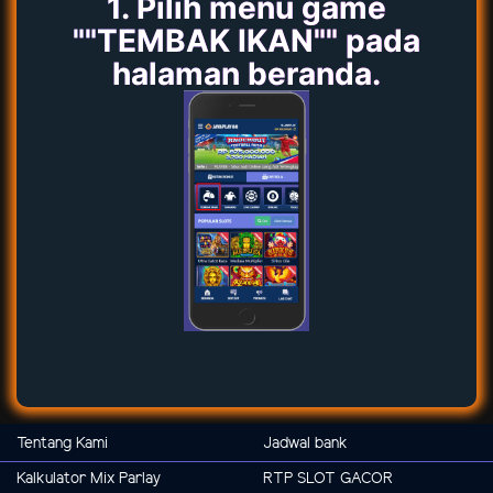
1. Pilih menu game
""TEMBAK IKAN"" pada
halaman beranda.
Tentang Kami
Jadwal bank
Kalkulator Mix Parlay
RTP SLOT GACOR