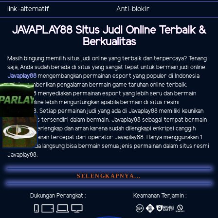
link-alternatif
Anti-blokir
JAVAPLAY88 Situs Judi Online Terbaik &
Berkualitas
Masih bingung memilih situs judi online yang terbaik dan terpercaya? Tenang
saja, Anda sudah berada di situs yang sangat tepat untuk bermain judi online.
Javaplay88
mengembangkan permainan esport yang populer di Indonesia
untuk memberikan pengalaman bermain game taruhan online terbaik.
Javaplay88 menyediakan permainan esport yang lebih seru dan bermain
taruhan online lebih menguntungkan apabila bermain di situs resmi
Javaplay88. Setiap permainan judi yang ada di Javaplay88 memiliki keunikan
serta grafis tersendiri dalam bermain. Javaplay88 sebagai tempat bermain
judi online terlengkap dan aman karena sudah dilengkapi enkripsi canggih
serta pelayanan tercepat dari operator Javaplay88. Hanya menggunakan 1
user ID Anda langsung bisa bermain semua jenis permainan dalam situs resmi
Javaplay88.
SELENGKAPNYA...
Dukungan Perangkat :
Keamanan Terjamin :