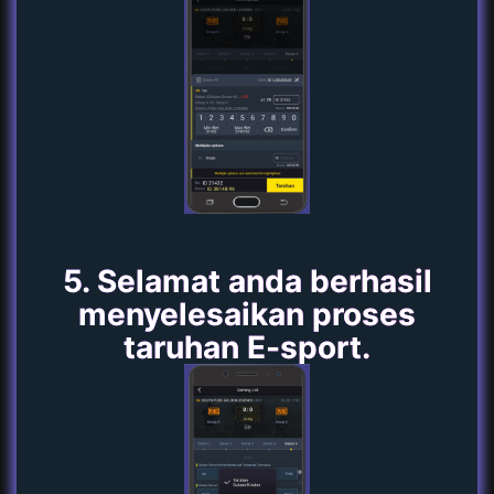
5. Selamat anda berhasil
menyelesaikan proses
taruhan E-sport.