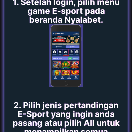
1. Setelah login, pilih menu
game E-sport pada
beranda Nyalabet.
2. Pilih jenis pertandingan
E-Sport yang ingin anda
pasang atau pilih All untuk
menampilkan semua